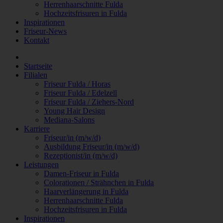
Herrenhaarschnitte Fulda
Hochzeitsfrisuren in Fulda
Inspirationen
Friseur-News
Kontakt
Startseite
Filialen
Friseur Fulda / Horas
Friseur Fulda / Edelzell
Friseur Fulda / Ziehers-Nord
Young Hair Design
Mediana-Salons
Karriere
Friseur/in (m/w/d)
Ausbildung Friseur/in (m/w/d)
Rezeptionist/in (m/w/d)
Leistungen
Damen-Friseur in Fulda
Colorationen / Strähnchen in Fulda
Haarverlängerung in Fulda
Herrenhaarschnitte Fulda
Hochzeitsfrisuren in Fulda
Inspirationen