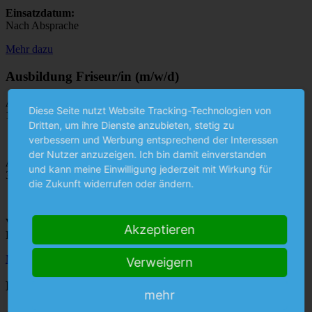
Einsatzdatum:
Nach Absprache
Mehr dazu
Ausbildung Friseur/in (m/w/d)
Ausbildungsstart:
Diese Seite nutzt Website Tracking-Technologien von
1.August 2026
Dritten, um ihre Dienste anzubieten, stetig zu
verbessern und Werbung entsprechend der Interessen
der Nutzer anzuzeigen. Ich bin damit einverstanden
Ausbildungsdauer:
und kann meine Einwilligung jederzeit mit Wirkung für
3 Jahre
die Zukunft widerrufen oder ändern.
Voraussetzung:
Akzeptieren
Hauptschulabschluss oder höher
Mehr dazu
Verweigern
Rezeptionist/in (m/w/d)
mehr