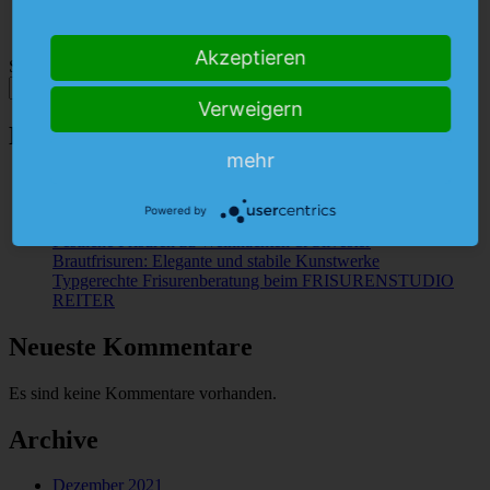
Friseur-News
Kontakt
Akzeptieren
Suchen
Suchen
Verweigern
Neueste Beiträge
mehr
Haarverlängerung & Haarverdichtung vom Profi
ENTDECKE DIE SCHÖNSTEN FESTIVAL-FRISUREN
Powered by
– HIPPIE, HIPPIE, YEAH!
Festliche Frisuren zu Weihnachten & Silvester
Brautfrisuren: Elegante und stabile Kunstwerke
Typgerechte Frisurenberatung beim FRISURENSTUDIO
REITER
Neueste Kommentare
Es sind keine Kommentare vorhanden.
Archive
Dezember 2021