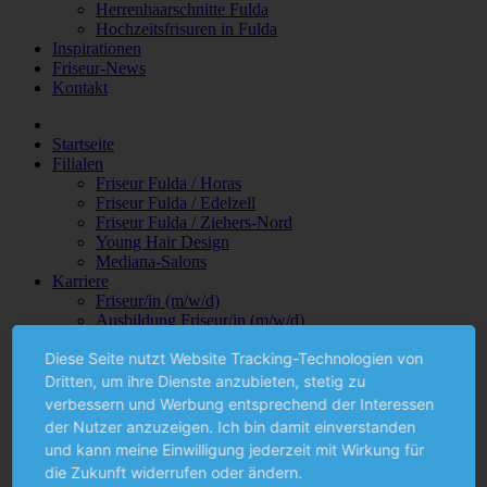
Herrenhaarschnitte Fulda
Hochzeitsfrisuren in Fulda
Inspirationen
Friseur-News
Kontakt
Startseite
Filialen
Friseur Fulda / Horas
Friseur Fulda / Edelzell
Friseur Fulda / Ziehers-Nord
Young Hair Design
Mediana-Salons
Karriere
Friseur/in (m/w/d)
Ausbildung Friseur/in (m/w/d)
Rezeptionist/in (m/w/d)
Diese Seite nutzt Website Tracking-Technologien von
Leistungen
Damen-Friseur in Fulda
Dritten, um ihre Dienste anzubieten, stetig zu
Colorationen / Strähnchen in Fulda
verbessern und Werbung entsprechend der Interessen
Haarverlängerung in Fulda
der Nutzer anzuzeigen. Ich bin damit einverstanden
Herrenhaarschnitte Fulda
und kann meine Einwilligung jederzeit mit Wirkung für
Hochzeitsfrisuren in Fulda
die Zukunft widerrufen oder ändern.
Inspirationen